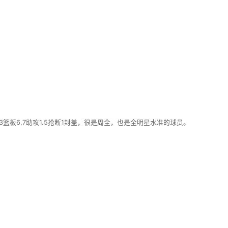
板6.7助攻1.5抢断1封盖，很是周全，也是全明星水准的球员。