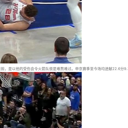
，是以他的受伤会令火箭队很是难熬难过。申京赛季至今场均进献22.6分9.3篮