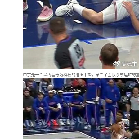
申京是一个以约基奇为模板的组织中锋，承当了全队系统运转的重担