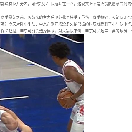
前都没有拉开分差，始终跟小牛队缠斗在一路，这现实上不是火箭队愿意看到的
。赛季最先之前，火箭队的主力后卫范弗里特受了重伤，赛季报销，火箭队无奈
呢？今天对阵小牛队，申京在刚开场没多久抢篮板的时辰就踩到了小牛队中锋
了保险起见，申京可能会选择停战。对火箭队来讲，申京可长短常主要的球员，