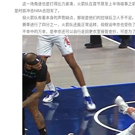
这一场角逐也是打得比力紧凑，火箭队在首节甚至上半场竣事之
是时辰冲击NBA总冠军了。
但火箭队有着本身的声势缺点，那就是他们的控球后卫人手不足
赛季进行了四分之一，火箭队还能正常运转，但假设申京也受伤了
不幸中的万幸，是申京还可以自行走回更衣室接管查抄，可是为