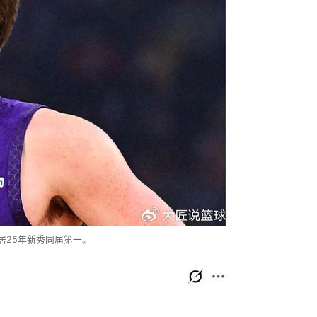
居25年新秀同届第一。