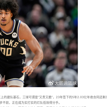
建队基石，三球可谓是“又贵又脆”，23年签下的5年2.03亿年夜合同还剩3年
止步不前，正在成为实打实的烂队低效得分手。