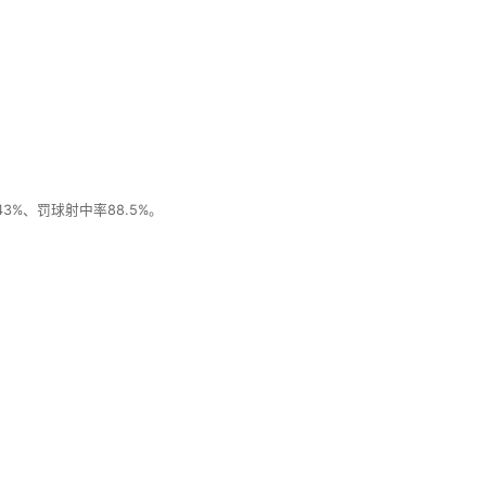
3%、罚球射中率88.5%。