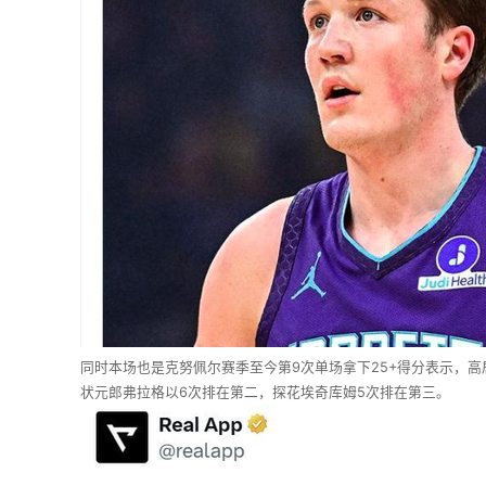
同时本场也是克努佩尔赛季至今第9次单场拿下25+得分表示，高
状元郎弗拉格以6次排在第二，探花埃奇库姆5次排在第三。