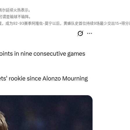
努佩尔延续火热表示。
，可谓是输球不输阵。
，成为92-93赛季阿隆佐-莫宁以后，黄蜂队史首位持续9场最少交出15+得