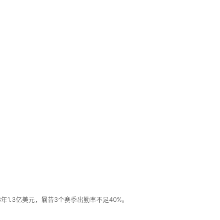
1.3亿美元，曩昔3个赛季出勤率不足40%。